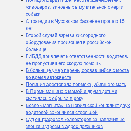
Полиция Барды ищет несовершеннолетних
живодеров, виновных в мучительной смерти
собаки
С трагедии в Чусовском бассейне прошло 15
лет
Второй случай взрыва кислородного
оборудования произошел в российской
больнице
ГИБДД привлечет к ответственности водителя,
не пропустившего скорую помощь
В больнице умер парень, сорвавшийся с моста
во время автоквеста
Полиция арестовала пермяка, убившего мать
В Перми машина с мамой и двумя детьми
скатилась с обрыва в реку
Возле «Магнита» на Норильской конфликт двух
водителей закончился стрельбой
Суд оштрафовал коллекторов за навязчивые
звонки и угрозы в адрес должников