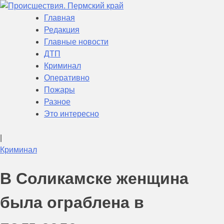
Skip
to
Главная
Происшествия. Пермский край
Актуальная информация о текущих событиях в Пермском
content
Редакция
крае
Главные новости
ДТП
Криминал
Оперативно
Пожары
Разное
Это интересно
|
Криминал
В Соликамске женщина
была ограблена в