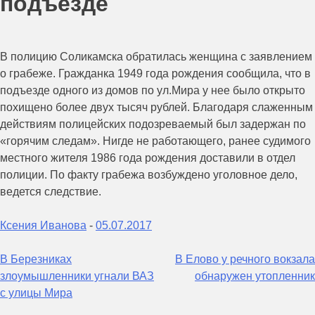
подъезде
В полицию Соликамска обратилась женщина с заявлением
о грабеже. Гражданка 1949 года рождения сообщила, что в
подъезде одного из домов по ул.Мира у нее было открыто
похищено более двух тысяч рублей. Благодаря слаженным
действиям полицейских подозреваемый был задержан по
«горячим следам». Нигде не работающего, ранее судимого
местного жителя 1986 года рождения доставили в отдел
полиции. По факту грабежа возбуждено уголовное дело,
ведется следствие.
Ксения Иванова
-
05.07.2017
Навигация
В Березниках
В Елово у речного вокзала
злоумышленники угнали ВАЗ
обнаружен утопленник
по
с улицы Мира
записям