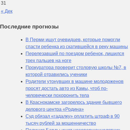
31
« Дек
Последние прогнозы
В Перми ищут очевидцев, которые помогли
спасти ребенка из скатившейся в реку машины
Перелезавший по поездом ребенок, лишился
трех пальцев на ноге
Прокуратора проверит столовую школы №7, в
которой отравились ученики
Родители утонувших в машине молодоженов
просят достать авто из Камы, чтоб по-
человечески похоронить тела
В Краснокамске загорелось здание бывшего
делового центра «Родина»
Суд обязал «гадалку» оплатить штраф в 90
тысяч рублей за мошенничество