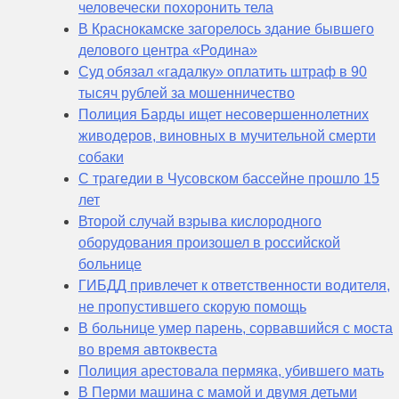
человечески похоронить тела
В Краснокамске загорелось здание бывшего
делового центра «Родина»
Суд обязал «гадалку» оплатить штраф в 90
тысяч рублей за мошенничество
Полиция Барды ищет несовершеннолетних
живодеров, виновных в мучительной смерти
собаки
С трагедии в Чусовском бассейне прошло 15
лет
Второй случай взрыва кислородного
оборудования произошел в российской
больнице
ГИБДД привлечет к ответственности водителя,
не пропустившего скорую помощь
В больнице умер парень, сорвавшийся с моста
во время автоквеста
Полиция арестовала пермяка, убившего мать
В Перми машина с мамой и двумя детьми