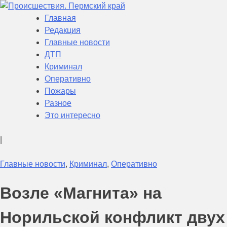
Skip
to
Главная
Происшествия. Пермский край
Актуальная информация о текущих событиях в Пермском
content
Редакция
крае
Главные новости
ДТП
Криминал
Оперативно
Пожары
Разное
Это интересно
|
Главные новости
,
Криминал
,
Оперативно
Возле «Магнита» на
Норильской конфликт двух