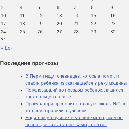
3
4
5
6
7
8
9
10
11
12
13
14
15
16
17
18
19
20
21
22
23
24
25
26
27
28
29
30
31
« Дек
Последние прогнозы
В Перми ищут очевидцев, которые помогли
спасти ребенка из скатившейся в реку машины
Перелезавший по поездом ребенок, лишился
трех пальцев на ноге
Прокуратора проверит столовую школы №7, в
которой отравились ученики
Родители утонувших в машине молодоженов
просят достать авто из Камы, чтоб по-