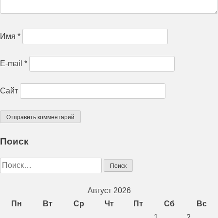
Имя
*
E-mail
*
Сайт
Поиск
Найти:
Август 2026
Пн
Вт
Ср
Чт
Пт
Сб
Вс
1
2