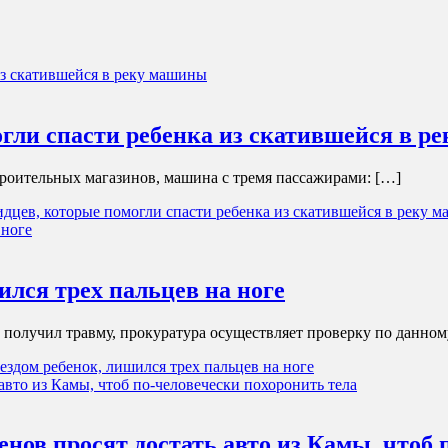
гли спасти ребенка из скатившейся в р
троительных магазинов, машина с тремя пассажирами: […]
дцев, которые помогли спасти ребенка из скатившейся в реку 
лся трех пальцев на ноге
получил травму, прокуратура осуществляет проверку по данном
здом ребенок, лишился трех пальцев на ноге
ов просят достать авто из Камы, чтоб 