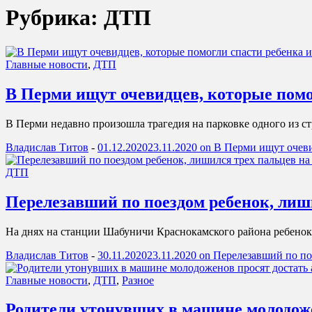
Рубрика: ДТП
Главные новости
,
ДТП
В Перми ищут очевидцев, которые помо
В Перми недавно произошла трагедия на парковке одного из с
Владислав Титов
-
01.12.2020
23.11.2020
on В Перми ищут очеви
ДТП
Перелезавший по поездом ребенок, лиши
На днях на станции Шабуничи Краснокамского района ребенок 
Владислав Титов
-
30.11.2020
23.11.2020
on Перелезавший по пое
Главные новости
,
ДТП
,
Разное
Родители утонувших в машине молодожен