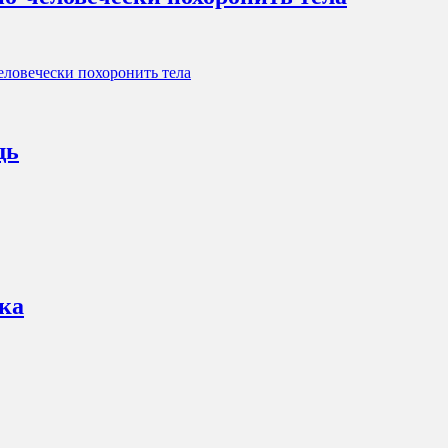
еловечески похоронить тела
щь
ка