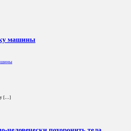
еку машины
машины
у […]
по-человечески похоронить тела