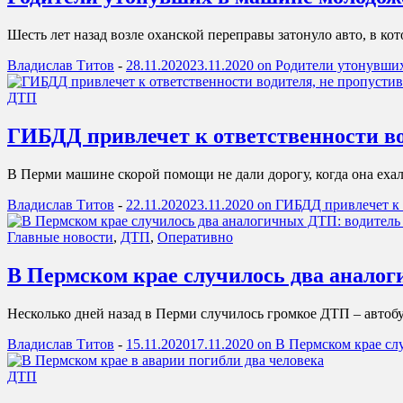
Шесть лет назад возле оханской переправы затонуло авто, в ко
Владислав Титов
-
28.11.2020
23.11.2020
on Родители утонувших 
ДТП
ГИБДД привлечет к ответственности в
В Перми машине скорой помощи не дали дорогу, когда она ехал
Владислав Титов
-
22.11.2020
23.11.2020
on ГИБДД привлечет к 
Главные новости
,
ДТП
,
Оперативно
В Пермском крае случилось два аналог
Несколько дней назад в Перми случилось громкое ДТП – автобу
Владислав Титов
-
15.11.2020
17.11.2020
on В Пермском крае слу
ДТП