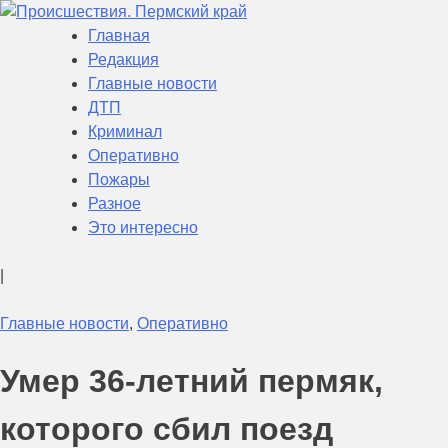
Skip
to
Главная
Происшествия. Пермский край
Актуальная информация о текущих событиях в Пермском
content
Редакция
крае
Главные новости
ДТП
Криминал
Оперативно
Пожары
Разное
Это интересно
|
Главные новости
,
Оперативно
Умер 36-летний пермяк,
которого сбил поезд