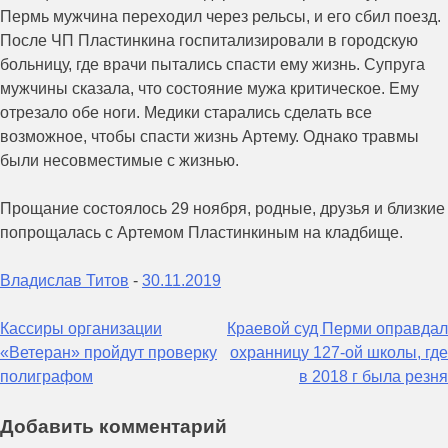
Пермь мужчина переходил через рельсы, и его сбил поезд.
После ЧП Пластинкина госпитализировали в городскую
больницу, где врачи пытались спасти ему жизнь. Супруга
мужчины сказала, что состояние мужа критическое. Ему
отрезало обе ноги. Медики старались сделать все
возможное, чтобы спасти жизнь Артему. Однако травмы
были несовместимые с жизнью.
Прощание состоялось 29 ноября, родные, друзья и близкие
попрощалась с Артемом Пластинкиным на кладбище.
Владислав Титов
-
30.11.2019
Навигация
Кассиры организации
Краевой суд Перми оправдал
«Ветеран» пройдут проверку
охранницу 127-ой школы, где
по
полиграфом
в 2018 г была резня
записям
Добавить комментарий