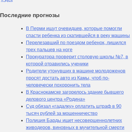
Последние прогнозы
В Перми ищут очевидцев, которые помогли
спасти ребенка из скатившейся в реку машины
Перелезавший по поездом ребенок, лишился
трех пальцев на ноге
Прокуратора проверит столовую школы №7, в
которой отравились ученики
Родители утонувших в машине молодоженов
просят достать авто из Камы, чтоб по-
человечески похоронить тела
В Краснокамске загорелось здание бывшего
делового центра «Родина»
Суд обязал «гадалку» оплатить штраф в 90
тысяч рублей за мошенничество
Полиция Барды ищет несовершеннолетних
живодеров, виновных в мучительной смерти