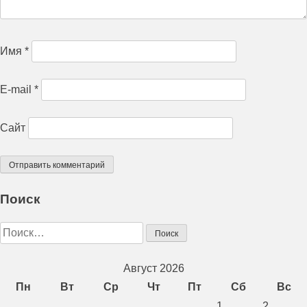
Имя
*
E-mail
*
Сайт
Поиск
Найти:
Август 2026
Пн
Вт
Ср
Чт
Пт
Сб
Вс
1
2