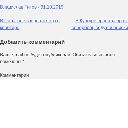
Владислав Титов
-
31.10.2019
Навигация
В Полазане взорвался газ в
В Кунгуре пропала врач-
квартире
венеролог, ведутся поиски
по
записям
Добавить комментарий
Ваш e-mail не будет опубликован.
Обязательные поля
помечены
*
Комментарий