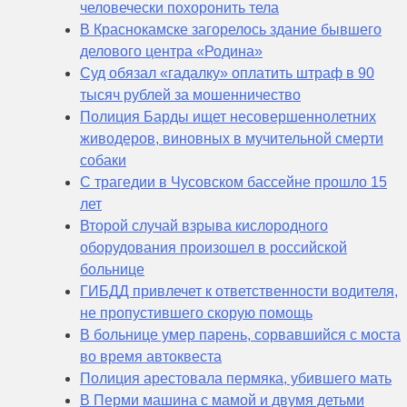
человечески похоронить тела
В Краснокамске загорелось здание бывшего
делового центра «Родина»
Суд обязал «гадалку» оплатить штраф в 90
тысяч рублей за мошенничество
Полиция Барды ищет несовершеннолетних
живодеров, виновных в мучительной смерти
собаки
С трагедии в Чусовском бассейне прошло 15
лет
Второй случай взрыва кислородного
оборудования произошел в российской
больнице
ГИБДД привлечет к ответственности водителя,
не пропустившего скорую помощь
В больнице умер парень, сорвавшийся с моста
во время автоквеста
Полиция арестовала пермяка, убившего мать
В Перми машина с мамой и двумя детьми