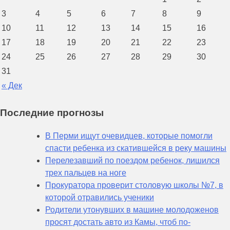
3
4
5
6
7
8
9
10
11
12
13
14
15
16
17
18
19
20
21
22
23
24
25
26
27
28
29
30
31
« Дек
Последние прогнозы
В Перми ищут очевидцев, которые помогли
спасти ребенка из скатившейся в реку машины
Перелезавший по поездом ребенок, лишился
трех пальцев на ноге
Прокуратора проверит столовую школы №7, в
которой отравились ученики
Родители утонувших в машине молодоженов
просят достать авто из Камы, чтоб по-