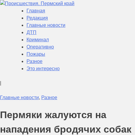
Skip
to
Главная
Происшествия. Пермский край
Актуальная информация о текущих событиях в Пермском
content
Редакция
крае
Главные новости
ДТП
Криминал
Оперативно
Пожары
Разное
Это интересно
|
Главные новости
,
Разное
Пермяки жалуются на
нападения бродячих собак