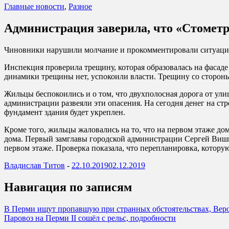
Главные новости
,
Разное
Администрация заверила, что «Стометр
Чиновники нарушили молчание и прокомментировали ситуацию
Инспекция проверила трещину, которая образовалась на фасаде
динамики трещины нет, успокоили власти. Трещину со стороны
Жильцы беспокоились и о том, что двухполосная дорога от ул
администрации развеяли эти опасения. На сегодня денег на стр
фундамент здания будет укреплен.
Кроме того, жильцы жаловались на то, что на первом этаже д
дома. Первый замглавы городской администрации Сергей Вишня
первом этаже. Проверка показала, что перепланировка, котору
Владислав Титов
-
22.10.2019
02.12.2019
Навигация по записям
В Перми ищут пропавшую при странных обстоятельствах, Вер
Паровоз на Перми II сошёл с рельс, подробности