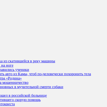
ка из скатившейся в реку машины
 на ноге
равились ученики
ь авто из Камы, чтоб по-человечески похоронить тела
нтра «Родина»
 за мошенничество
новных в мучительной смерти собаки
ошел в российской больнице
устившего скорую помощь
втоквеста