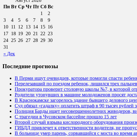
Август 2026
Пн
Вт
Ср
Чт
Пт
Сб
Вс
1
2
3
4
5
6
7
8
9
10
11
12
13
14
15
16
17
18
19
20
21
22
23
24
25
26
27
28
29
30
31
« Дек
Последние прогнозы
В Перми ищут очевидцев, которые помогли спасти ребен
Перелезавший по поездом ребенок, лишился трех пальцев
Прокуратора проверит столовую школы №7, в которой от
Родители утонувших в машине молодоженов просят достат
В Краснокамске загорелось здание бывшего делового це
Суд обязал «гадалку» оплатить штраф в 90 тысяч рублей
Полиция Барды ищет несовершеннолетних живодеров, ви
С трагедии в Чусовском бассейне прошло 15 лет
Второй случай взрыва кислородного оборудования произ
ГИБДД привлечет к ответственности водителя, не проп
В больнице умер парень, сорвавшийся с моста во время а