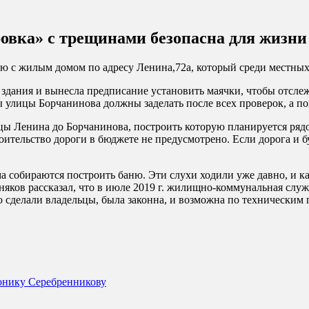
овка» с трещинами безопасна для жизни
 с жилым домом по адресу Ленина,72а, который среди местных
 здания и вынесла предписание установить маячки, чтобы отсле
 улицы Борчанинова должны заделать после всех проверок, а по
ицы Ленина до Борчанинова, построить которую планируется рядо
оительство дороги в бюджете не предусмотрено. Если дорога и б
ома собираются построить баню. Эти слухи ходили уже давно, и
ков рассказал, что в июле 2019 г. жилищно-коммунальная служ
ю сделали владельцы, была законна, и возможна по техническим 
онику Серебренникову