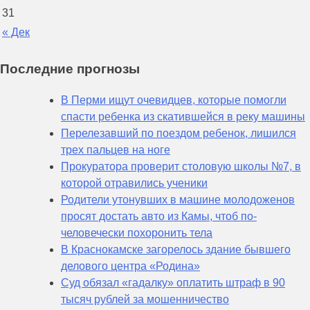
31
« Дек
Последние прогнозы
В Перми ищут очевидцев, которые помогли
спасти ребенка из скатившейся в реку машины
Перелезавший по поездом ребенок, лишился
трех пальцев на ноге
Прокуратора проверит столовую школы №7, в
которой отравились ученики
Родители утонувших в машине молодоженов
просят достать авто из Камы, чтоб по-
человечески похоронить тела
В Краснокамске загорелось здание бывшего
делового центра «Родина»
Суд обязал «гадалку» оплатить штраф в 90
тысяч рублей за мошенничество