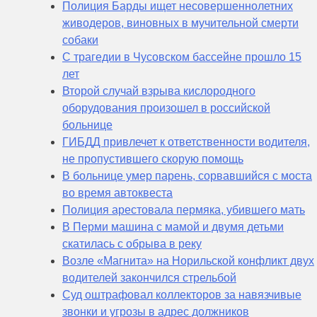
Полиция Барды ищет несовершеннолетних
живодеров, виновных в мучительной смерти
собаки
С трагедии в Чусовском бассейне прошло 15
лет
Второй случай взрыва кислородного
оборудования произошел в российской
больнице
ГИБДД привлечет к ответственности водителя,
не пропустившего скорую помощь
В больнице умер парень, сорвавшийся с моста
во время автоквеста
Полиция арестовала пермяка, убившего мать
В Перми машина с мамой и двумя детьми
скатилась с обрыва в реку
Возле «Магнита» на Норильской конфликт двух
водителей закончился стрельбой
Суд оштрафовал коллекторов за навязчивые
звонки и угрозы в адрес должников