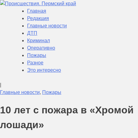
Skip
to
Главная
Происшествия. Пермский край
Актуальная информация о текущих событиях в Пермском
content
Редакция
крае
Главные новости
ДТП
Криминал
Оперативно
Пожары
Разное
Это интересно
|
Главные новости
,
Пожары
10 лет с пожара в «Хромой
лошади»